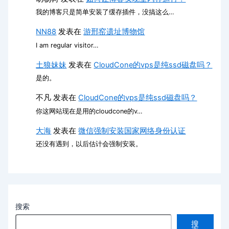
我的博客只是简单安装了缓存插件，没搞这么…
NN88
发表在
游邢窑遗址博物馆
I am regular visitor…
土狼妹妹
发表在
CloudCone的vps是纯ssd磁盘吗？
是的。
不凡
发表在
CloudCone的vps是纯ssd磁盘吗？
你这网站现在是用的cloudcone的v…
大海
发表在
微信强制安装国家网络身份认证
还没有遇到，以后估计会强制安装。
搜索
搜