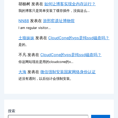
胡杨树
发表在
如何让博客实现全内存运行？
我的博客只是简单安装了缓存插件，没搞这么…
NN88
发表在
游邢窑遗址博物馆
I am regular visitor…
土狼妹妹
发表在
CloudCone的vps是纯ssd磁盘吗？
是的。
不凡
发表在
CloudCone的vps是纯ssd磁盘吗？
你这网站现在是用的cloudcone的v…
大海
发表在
微信强制安装国家网络身份认证
还没有遇到，以后估计会强制安装。
搜索