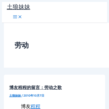
跳
土狼妹妹
至
内
容
劳动
博友程程的留言：劳动之歌
土狼妹妹
/
2010年10月7日
博友
程程