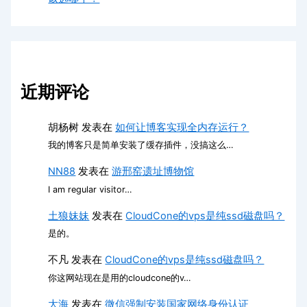
近期评论
胡杨树
发表在
如何让博客实现全内存运行？
我的博客只是简单安装了缓存插件，没搞这么…
NN88
发表在
游邢窑遗址博物馆
I am regular visitor…
土狼妹妹
发表在
CloudCone的vps是纯ssd磁盘吗？
是的。
不凡
发表在
CloudCone的vps是纯ssd磁盘吗？
你这网站现在是用的cloudcone的v…
大海
发表在
微信强制安装国家网络身份认证