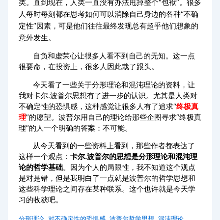
类。直到现在，人类一直没有办法甩掉整个“包袱”。很多
人每时每刻都在思考如何可以消除自己身边的各种“不确
定性”因素，可是他们往往最终发现总有超乎他们想象的
意外发生。
自负和虚荣心让很多人看不到自己的无知。这一点
很要命，在投资上，很多人因此栽了跟头。
今天看了一些关于分形理论和混沌理论的资料，让
我对卡尔
.
波普尔思想有了进一步的认识。尤其是人类对
不确定性的恐惧感，这种感觉让很多人有了追求“
终极真
理
”的愿望。波普尔用自己的理论给那些企图寻求“终极真
理”的人一个明确的答案：不可能。
从今天看到的一些资料上看到，那些作者都表达了
这样一个观点：
卡尔
.
波普尔的思想是分形理论和混沌理
论的哲学基础
。因为个人的局限性，我不知道这个观点
是对是错，但是我明白了一点就是波普尔的哲学思想和
这些科学理论之间存在某种联系。这个也许就是今天学
习的收获吧。
,
,
,
分形理论
对不确定性的恐惧感
波普尔哲学思想
混沌理论