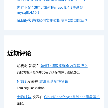
内存不足4G时，如何把mysql8.4.8更新到
mysql8.4.10？
hiddify客户端如何实现歇斯底里2端口跳跃？
近期评论
胡杨树
发表在
如何让博客实现全内存运行？
我的博客只是简单安装了缓存插件，没搞这么…
NN88
发表在
游邢窑遗址博物馆
I am regular visitor…
土狼妹妹
发表在
CloudCone的vps是纯ssd磁盘吗？
是的。