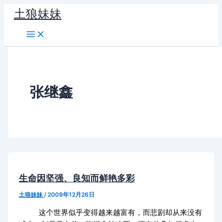
跳
土狼妹妹
至
内
容
张继鑫
生命因坚强、良知而鲜艳多彩
土狼妹妹
/
2009年12月26日
这个世界似乎变得越来越富有，而悲剧却从来没有