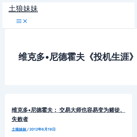
跳
土狼妹妹
至
内
容
维克多•尼德霍夫《投机生涯
维克多•尼德霍夫： 交易大师也容易变为赌徒、
失败者
土狼妹妹
/
2012年6月19日