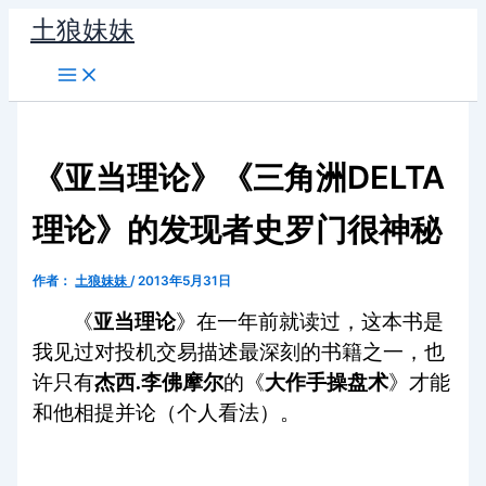
跳
土狼妹妹
至
内
容
《亚当理论》《三角洲DELTA
理论》的发现者史罗门很神秘
作者：
土狼妹妹
/
2013年5月31日
《
亚当理论
》在一年前就读过，这本书是
我见过对投机交易描述最深刻的书籍之一，也
许只有
杰西.李佛摩尔
的《
大作手操盘术
》才能
和他相提并论（个人看法）。