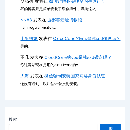
胡杨树
发表在
如何让博客实现全内存运行？
我的博客只是简单安装了缓存插件，没搞这么…
NN88
发表在
游邢窑遗址博物馆
I am regular visitor…
土狼妹妹
发表在
CloudCone的vps是纯ssd磁盘吗？
是的。
不凡
发表在
CloudCone的vps是纯ssd磁盘吗？
你这网站现在是用的cloudcone的v…
大海
发表在
微信强制安装国家网络身份认证
还没有遇到，以后估计会强制安装。
搜索
搜