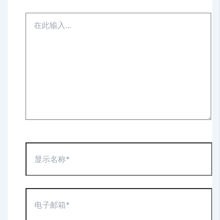
在
此
输
入...
显
示
名
称
*
电
子
邮