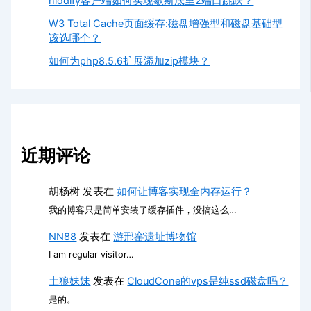
hiddify客户端如何实现歇斯底里2端口跳跃？
W3 Total Cache页面缓存:磁盘增强型和磁盘基础型
该选哪个？
如何为php8.5.6扩展添加zip模块？
近期评论
胡杨树
发表在
如何让博客实现全内存运行？
我的博客只是简单安装了缓存插件，没搞这么…
NN88
发表在
游邢窑遗址博物馆
I am regular visitor…
土狼妹妹
发表在
CloudCone的vps是纯ssd磁盘吗？
是的。