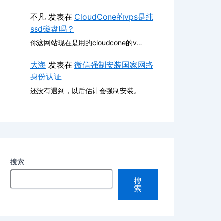
不凡
发表在
CloudCone的vps是纯
ssd磁盘吗？
你这网站现在是用的cloudcone的v…
大海
发表在
微信强制安装国家网络
身份认证
还没有遇到，以后估计会强制安装。
搜索
搜
索