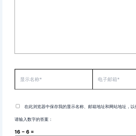
输
入...
显
电
示
子
名
邮
称
箱
*
*
在此浏览器中保存我的显示名称、邮箱地址和网站地址，以
请输入数字的答案：
16 − 6 =