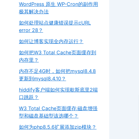
WordPress 原生 WP-Cron的副作用
极其解决办法
如何处理站点健康错误提示cURL
error 28？
如何让博客实现全内存运行？
如何把W3 Total Cache页面缓存到
内存里？
内存不足4G时，如何把mysql8.4.8
更新到mysql8.4.10？
hiddify客户端如何实现歇斯底里2端
口跳跃？
W3 Total Cache页面缓存:磁盘增强
型和磁盘基础型该选哪个？
如何为php8.5.6扩展添加zip模块？