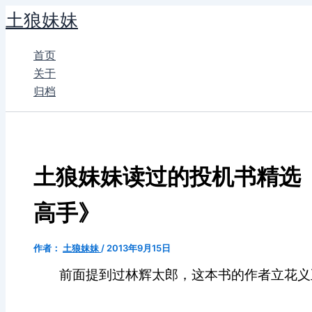
跳
土狼妹妹
至
内
首页
容
关于
归档
土狼妹妹读过的投机书精选
高手》
作者：
土狼妹妹
/
2013年9月15日
前面提到过林辉太郎，这本书的作者立花义