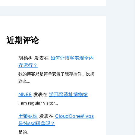
近期评论
胡杨树
发表在
如何让博客实现全内
存运行？
我的博客只是简单安装了缓存插件，没搞
这么…
NN88
发表在
游邢窑遗址博物馆
I am regular visitor…
土狼妹妹
发表在
CloudCone的vps
是纯ssd磁盘吗？
是的。