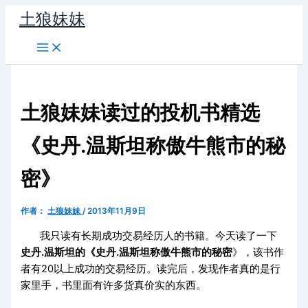
跳
土狼妹妹
至
内
容
土狼妹妹读过的投机书精选
《史丹.温斯坦称傲牛熊市的秘
密》
作者：
土狼妹妹
/
2013年11月9日
我只读有长期成功交易经历人的书籍。今天读了一下
史丹
.
温斯坦的《史丹
.
温斯坦称傲牛熊市的秘密
》，该书作
者有
20
以上成功的交易经历。读完后，发现作者真的是行
家里手，书里面有许多货真价实的东西。