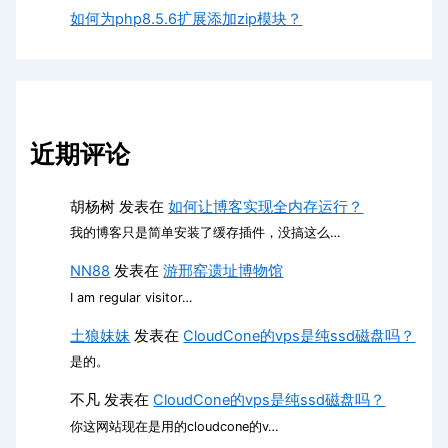
如何为php8.5.6扩展添加zip模块？
近期评论
胡杨树
发表在
如何让博客实现全内存运行？
我的博客只是简单安装了缓存插件，没搞这么…
NN88
发表在
游邢窑遗址博物馆
I am regular visitor…
土狼妹妹
发表在
CloudCone的vps是纯ssd磁盘吗？
是的。
不凡
发表在
CloudCone的vps是纯ssd磁盘吗？
你这网站现在是用的cloudcone的v…