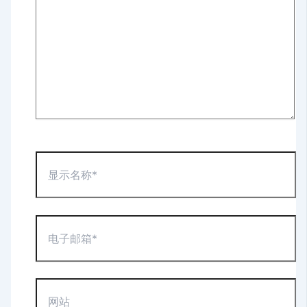
输
入...
显
示
名
称
*
电
子
邮
箱
*
网
站