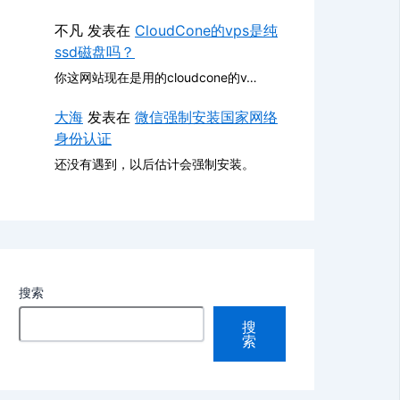
不凡
发表在
CloudCone的vps是纯
ssd磁盘吗？
你这网站现在是用的cloudcone的v…
大海
发表在
微信强制安装国家网络
身份认证
还没有遇到，以后估计会强制安装。
搜索
搜
索