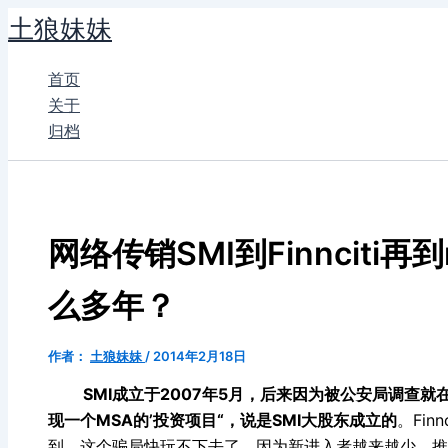
跳
土狼妹妹
至
内
首页
容
关于
归档
网络传销SMI到Finnciti
么多年？
作者：
土狼妹妹
/
2014年2月18日
SMI成立于2007年5月，后来因为被公安局调查就在2
现一个MSA的’投资项目“，说是SMI大股东成立的
。Fi
到，这个骗局快玩不下去了，因为新进入者越来越少，推