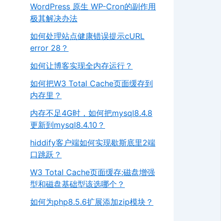
WordPress 原生 WP-Cron的副作用
极其解决办法
如何处理站点健康错误提示cURL
error 28？
如何让博客实现全内存运行？
如何把W3 Total Cache页面缓存到
内存里？
内存不足4G时，如何把mysql8.4.8
更新到mysql8.4.10？
hiddify客户端如何实现歇斯底里2端
口跳跃？
W3 Total Cache页面缓存:磁盘增强
型和磁盘基础型该选哪个？
如何为php8.5.6扩展添加zip模块？