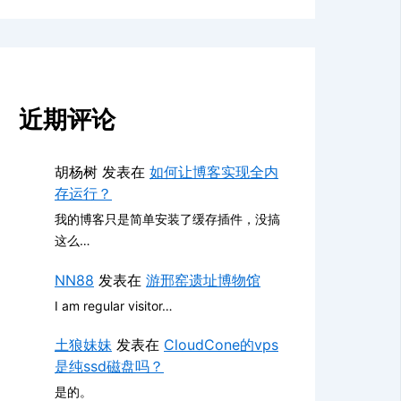
近期评论
胡杨树
发表在
如何让博客实现全内
存运行？
我的博客只是简单安装了缓存插件，没搞
这么…
NN88
发表在
游邢窑遗址博物馆
I am regular visitor…
土狼妹妹
发表在
CloudCone的vps
是纯ssd磁盘吗？
是的。