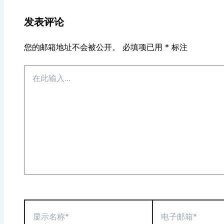
发表评论
您的邮箱地址不会被公开。
必填项已用
*
标注
在
此
输
入...
显
电
示
子
名
邮