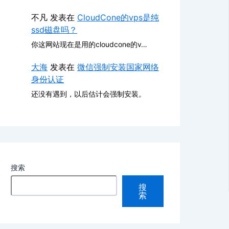
不凡
发表在
CloudCone的vps是纯
ssd磁盘吗？
你这网站现在是用的cloudcone的v…
大海
发表在
微信强制安装国家网络
身份认证
还没有遇到，以后估计会强制安装。
搜索
搜
索