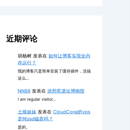
近期评论
胡杨树
发表在
如何让博客实现全内
存运行？
我的博客只是简单安装了缓存插件，没搞
这么…
NN88
发表在
游邢窑遗址博物馆
I am regular visitor…
土狼妹妹
发表在
CloudCone的vps
是纯ssd磁盘吗？
是的。