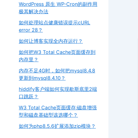
WordPress 原生 WP-Cron的副作用
极其解决办法
如何处理站点健康错误提示cURL
error 28？
如何让博客实现全内存运行？
如何把W3 Total Cache页面缓存到
内存里？
内存不足4G时，如何把mysql8.4.8
更新到mysql8.4.10？
hiddify客户端如何实现歇斯底里2端
口跳跃？
W3 Total Cache页面缓存:磁盘增强
型和磁盘基础型该选哪个？
如何为php8.5.6扩展添加zip模块？