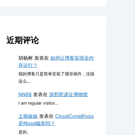
近期评论
胡杨树
发表在
如何让博客实现全内
存运行？
我的博客只是简单安装了缓存插件，没搞
这么…
NN88
发表在
游邢窑遗址博物馆
I am regular visitor…
土狼妹妹
发表在
CloudCone的vps
是纯ssd磁盘吗？
是的。