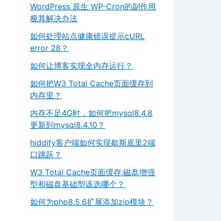
WordPress 原生 WP-Cron的副作用
极其解决办法
如何处理站点健康错误提示cURL
error 28？
如何让博客实现全内存运行？
如何把W3 Total Cache页面缓存到
内存里？
内存不足4G时，如何把mysql8.4.8
更新到mysql8.4.10？
hiddify客户端如何实现歇斯底里2端
口跳跃？
W3 Total Cache页面缓存:磁盘增强
型和磁盘基础型该选哪个？
如何为php8.5.6扩展添加zip模块？