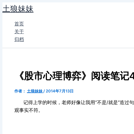
跳
土狼妹妹
至
内
首页
容
关于
归档
《股市心理博弈》阅读笔记4-
作者：
土狼妹妹
/
2014年7月13日
记得上学的时候，老师好像让我用“不是/就是”造过句
观事实不符。