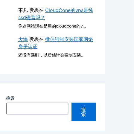
不凡
发表在
CloudCone的vps是纯
ssd磁盘吗？
你这网站现在是用的cloudcone的v…
大海
发表在
微信强制安装国家网络
身份认证
还没有遇到，以后估计会强制安装。
搜索
搜
索