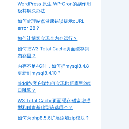
WordPress 原生 WP-Cron的副作用
极其解决办法
如何处理站点健康错误提示cURL
error 28？
如何让博客实现全内存运行？
如何把W3 Total Cache页面缓存到
内存里？
内存不足4G时，如何把mysql8.4.8
更新到mysql8.4.10？
hiddify客户端如何实现歇斯底里2端
口跳跃？
W3 Total Cache页面缓存:磁盘增强
型和磁盘基础型该选哪个？
如何为php8.5.6扩展添加zip模块？