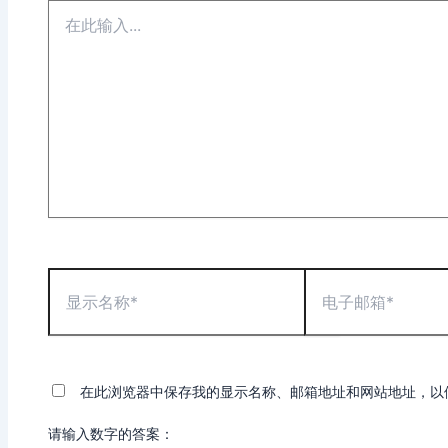
在
此
输
入...
显
电
示
子
名
邮
称
箱
*
*
在此浏览器中保存我的显示名称、邮箱地址和网站地址，以
请输入数字的答案：