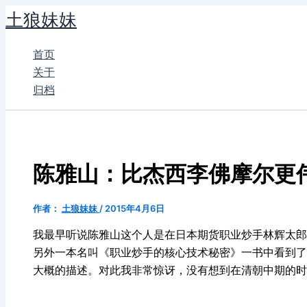
跳
土狼妹妹
至
内
首页
容
关于
归档
陈雅山：比杰西李佛摩尔更
作者：
土狼妹妹
/
2015年4月6日
我最早听说陈雅山这个人是在日本期货职业炒手林辉太郎
另外一本名叫《职业炒手的核心技术秘密》一书中看到了
大概的描述。对此我非常惊讶，没有想到在清朝中期的时