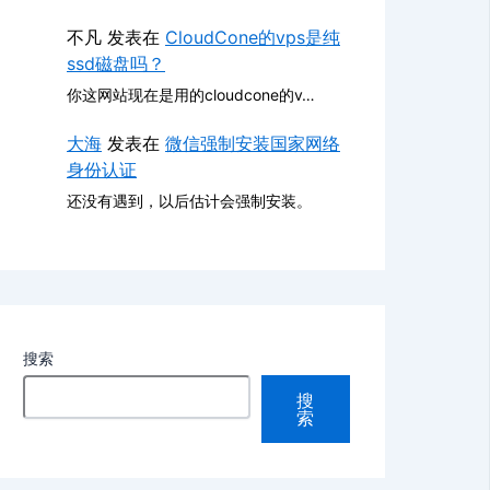
不凡
发表在
CloudCone的vps是纯
ssd磁盘吗？
你这网站现在是用的cloudcone的v…
大海
发表在
微信强制安装国家网络
身份认证
还没有遇到，以后估计会强制安装。
搜索
搜
索