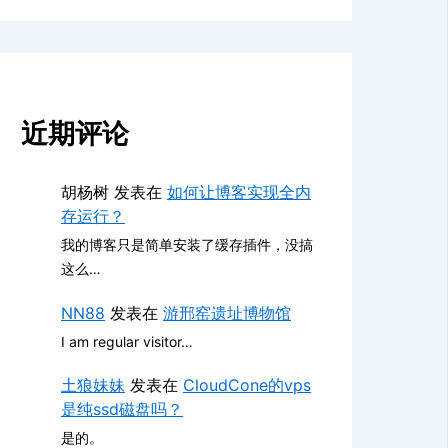
近期评论
胡杨树
发表在
如何让博客实现全内
存运行？
我的博客只是简单安装了缓存插件，没搞
这么…
NN88
发表在
游邢窑遗址博物馆
I am regular visitor…
土狼妹妹
发表在
CloudCone的vps
是纯ssd磁盘吗？
是的。