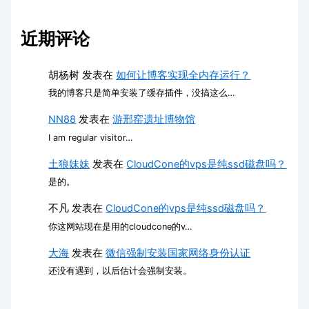
近期评论
胡杨树
发表在
如何让博客实现全内存运行？
我的博客只是简单安装了缓存插件，没搞这么…
NN88
发表在
游邢窑遗址博物馆
I am regular visitor…
土狼妹妹
发表在
CloudCone的vps是纯ssd磁盘吗？
是的。
不凡
发表在
CloudCone的vps是纯ssd磁盘吗？
你这网站现在是用的cloudcone的v…
大海
发表在
微信强制安装国家网络身份认证
还没有遇到，以后估计会强制安装。