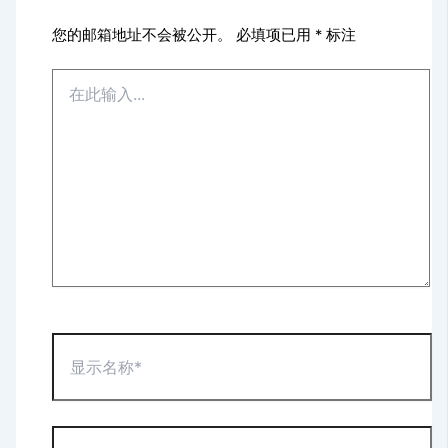
您的邮箱地址不会被公开。
必填项已用
*
标注
在
此
输
入...
显
示
名
称
*
电