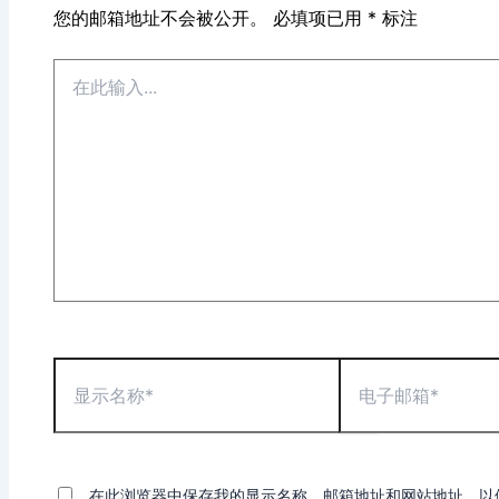
您的邮箱地址不会被公开。
必填项已用
*
标注
在
此
输
入...
显
电
示
子
名
邮
称
箱
*
*
在此浏览器中保存我的显示名称、邮箱地址和网站地址，以