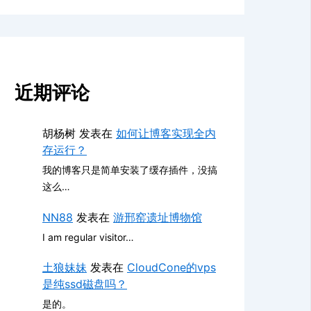
近期评论
胡杨树
发表在
如何让博客实现全内
存运行？
我的博客只是简单安装了缓存插件，没搞
这么…
NN88
发表在
游邢窑遗址博物馆
I am regular visitor…
土狼妹妹
发表在
CloudCone的vps
是纯ssd磁盘吗？
是的。