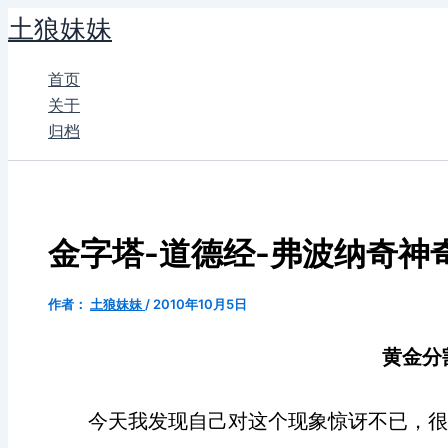
跳
土狼妹妹
至
内
首页
容
关于
归档
金字塔-道德经-弗波纳奇神
作者：
土狼妹妹
/
2010年10月5日
黄金分
今天我发现自己对这个现象惊讶不已，很