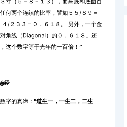
３寸（５－８－１３），而高底和底面百
/
任何两个连续的比率，譬如５５
８９＝
/
４４
２３３＝０．６１８。
另外，一个金
Diagonal
对角线（
）的０．６１８。还
，这个数字等于光年的一百倍！”
德经
"
数字的真谛：
道生一，一生二，二生