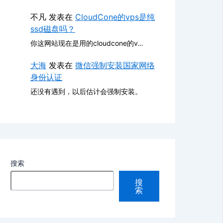
不凡
发表在
CloudCone的vps是纯
ssd磁盘吗？
你这网站现在是用的cloudcone的v…
大海
发表在
微信强制安装国家网络
身份认证
还没有遇到，以后估计会强制安装。
搜索
搜
索