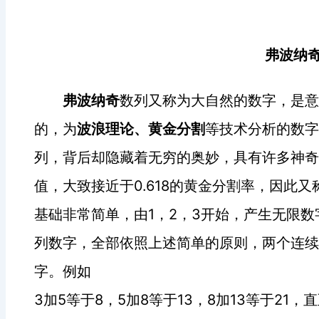
弗波纳
弗波纳奇
数列又称为大自然的数字，是
的，为
波浪理论、黄金分割
等技术分析的数字
列，背后却隐藏着无穷的奥妙，具有许多神奇
0.618
值，大致接近于
的黄金分割率，因此又
1
2
3
基础非常简单，由
，
，
开始，产生无限数
列数字，全部依照上述简单的原则，两个连续
字。例如
3
5
8
5
8
13
8
13
21
加
等于
，
加
等于
，
加
等于
，直