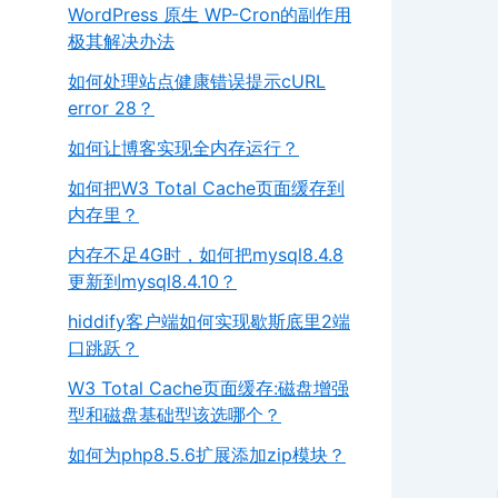
WordPress 原生 WP-Cron的副作用
极其解决办法
如何处理站点健康错误提示cURL
error 28？
如何让博客实现全内存运行？
如何把W3 Total Cache页面缓存到
内存里？
内存不足4G时，如何把mysql8.4.8
更新到mysql8.4.10？
hiddify客户端如何实现歇斯底里2端
口跳跃？
W3 Total Cache页面缓存:磁盘增强
型和磁盘基础型该选哪个？
如何为php8.5.6扩展添加zip模块？