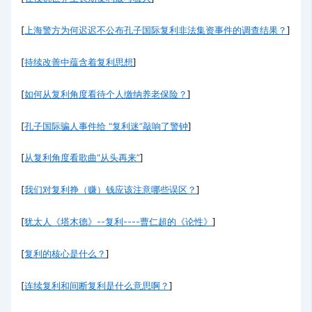
[
上海警方为何迟迟不公布孔子国际复利非法集资事件的调查结果？
]
[
持续改善中蕴含着复利思想
]
[
如何从复利角度看待个人缴纳养老保险？
]
[
孔子国际骗人事件给 “复利迷”敲响了警钟
]
[
从复利角度看歌曲“从头再来”
]
[
我们对复利挣（赚）钱应该注意哪些误区？
]
[
犹太人《塔木德》--复利----曹仁超的《论性》
]
[
复利的核心是什么？
]
[
连续复利和间断复利是什么意思啊？
]