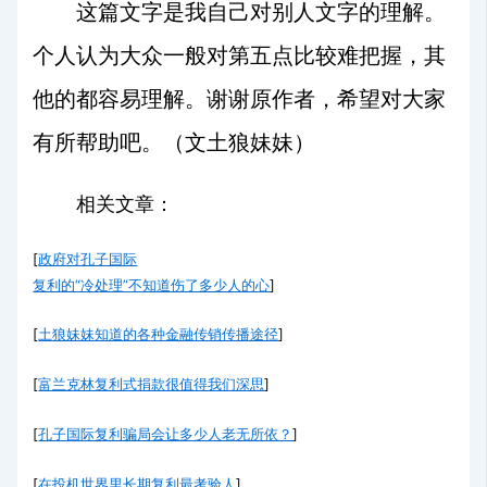
这篇文字是我自己对别人文字的理解。
个人认为大众一般对第五点比较难把握，其
他的都容易理解。谢谢原作者，希望对大家
有所帮助吧。（文土狼妹妹）
相关文章：
[
政府对孔子国际
复利的“冷处理”不知道伤了多少人的心
]
[
土狼妹妹知道的各种金融传销传播途径
]
[
富兰克林复利式捐款很值得我们深思
]
[
孔子国际复利骗局会让多少人老无所依？
]
[
在投机世界里长期复利最考验人
]