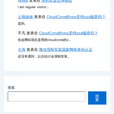
NN88
发表在
游邢窑遗址博物馆
I am regular visitor…
土狼妹妹
发表在
CloudCone的vps是纯ssd磁盘吗？
是的。
不凡
发表在
CloudCone的vps是纯ssd磁盘吗？
你这网站现在是用的cloudcone的v…
大海
发表在
微信强制安装国家网络身份认证
还没有遇到，以后估计会强制安装。
搜索
搜
索