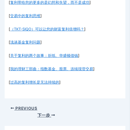
[
复利带给您的更多的是幻想和失望，而不是成功
]
[
交易中的复利思维
]
[
（TKT-SIQO）可以让您的财富复利倍增吗？
]
[
浅谈基金复利问题
]
[
关于复利的两个故事：折纸、华盛顿借钱
]
[
我的理财三部曲：指数基金、股票、连续现货交易
]
[
过高的复利增长是无法持续的
]
PREVIOUS
下一步