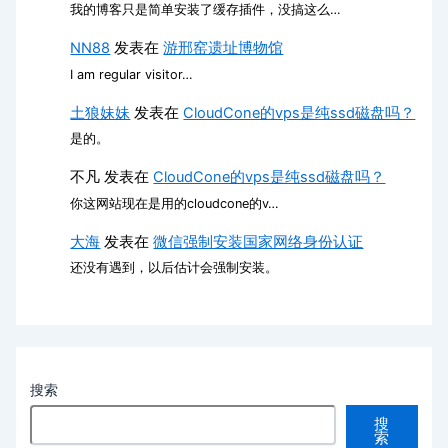
我的博客只是简单安装了缓存插件，没搞这么…
NN88
发表在
游邢窑遗址博物馆
I am regular visitor…
土狼妹妹
发表在
CloudCone的vps是纯ssd磁盘吗？
是的。
不凡
发表在
CloudCone的vps是纯ssd磁盘吗？
你这网站现在是用的cloudcone的v…
大海
发表在
微信强制安装国家网络身份认证
还没有遇到，以后估计会强制安装。
搜索
搜
索