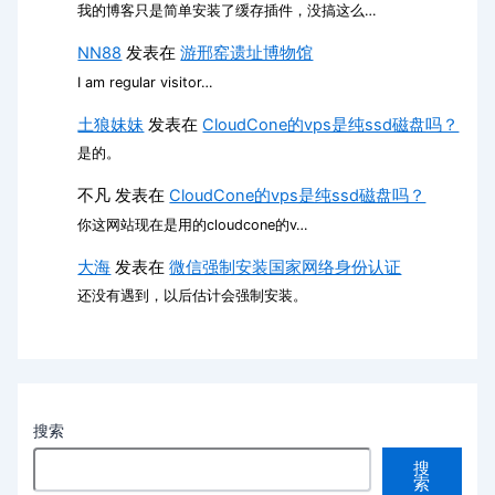
我的博客只是简单安装了缓存插件，没搞这么…
NN88
发表在
游邢窑遗址博物馆
I am regular visitor…
土狼妹妹
发表在
CloudCone的vps是纯ssd磁盘吗？
是的。
不凡
发表在
CloudCone的vps是纯ssd磁盘吗？
你这网站现在是用的cloudcone的v…
大海
发表在
微信强制安装国家网络身份认证
还没有遇到，以后估计会强制安装。
搜索
搜
索