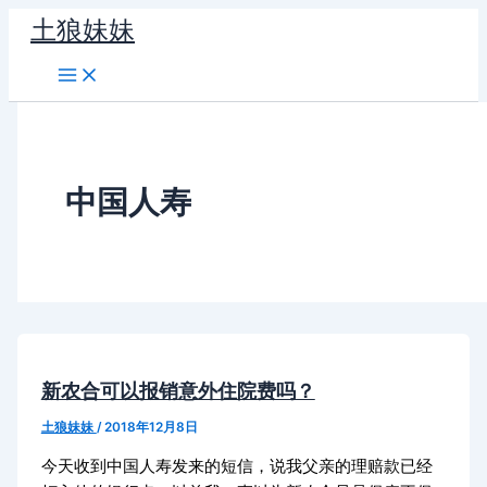
跳
土狼妹妹
至
内
容
中国人寿
新农合可以报销意外住院费吗？
土狼妹妹
/
2018年12月8日
今天收到中国人寿发来的短信，说我父亲的理赔款已经