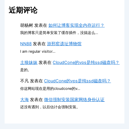
近期评论
胡杨树
发表在
如何让博客实现全内存运行？
我的博客只是简单安装了缓存插件，没搞这么…
NN88
发表在
游邢窑遗址博物馆
I am regular visitor…
土狼妹妹
发表在
CloudCone的vps是纯ssd磁盘吗？
是的。
不凡
发表在
CloudCone的vps是纯ssd磁盘吗？
你这网站现在是用的cloudcone的v…
大海
发表在
微信强制安装国家网络身份认证
还没有遇到，以后估计会强制安装。