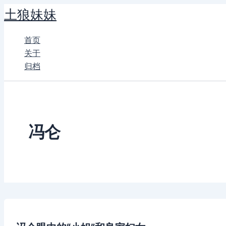
跳
土狼妹妹
至
内
首页
容
关于
归档
冯仑