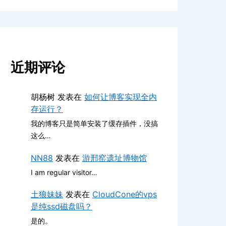
近期评论
胡杨树
发表在
如何让博客实现全内
存运行？
我的博客只是简单安装了缓存插件，没搞
这么…
NN88
发表在
游邢窑遗址博物馆
I am regular visitor…
土狼妹妹
发表在
CloudCone的vps
是纯ssd磁盘吗？
是的。