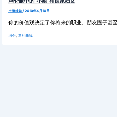
冯仑眼中的“小姐”和良家妇女
土狼妹妹
/
2010年4月10日
你的价值观决定了你将来的职业、朋友圈子甚
,
冯仑
复利曲线