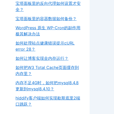
宝塔面板里的反向代理如何设置才安
全？
宝塔面板里的容器数据如何备份？
WordPress 原生 WP-Cron的副作用
极其解决办法
如何处理站点健康错误提示cURL
error 28？
如何让博客实现全内存运行？
如何把W3 Total Cache页面缓存到
内存里？
内存不足4G时，如何把mysql8.4.8
更新到mysql8.4.10？
hiddify客户端如何实现歇斯底里2端
口跳跃？