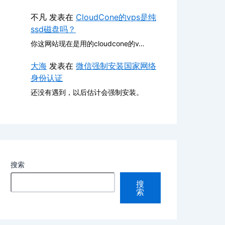
不凡
发表在
CloudCone的vps是纯
ssd磁盘吗？
你这网站现在是用的cloudcone的v…
大海
发表在
微信强制安装国家网络
身份认证
还没有遇到，以后估计会强制安装。
搜索
搜
索