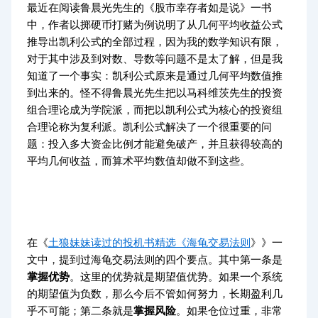
最近在阅读鲁晨光先生的《股市幸存者如是说》一书
中，作者以掷硬币打赌为例说明了从几何平均收益公式
推导出凯利公式的全部过程，因为我的数学知识有限，
对于其中涉及到对数、导数等问题不是太了解，但是我
知道了一个事实：凯利公式原来是通过几何平均数值推
到出来的。怪不得鲁晨光先生把以马科维茨先生的投资
组合理论成为学院派，而把以凯利公式为核心的投资组
合理论称为复利派。凯利公式解决了一个很重要的问
题：投入多大资金比例才能避免破产，并且获得较高的
平均几何收益，而算术平均数值却做不到这些。
在《
土狼妹妹读过的投机书精选《海龟交易法则
》》一
文中，提到过海龟交易法则的四个要点。其中第一条是
掌握优势
。这里的优势就是期望值优势。如果一个系统
的期望值为负数，那么今后不管如何努力，长期盈利几
乎不可能；第二条就是
掌握风险
。如果仓位过重，非常