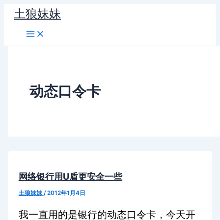
跳
土狼妹妹
至
内
容
动态口令卡
网络银行用U盾更安全一些
土狼妹妹
/
2012年1月4日
我一直用的是银行的动态口令卡，今天开