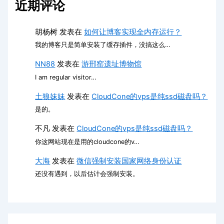
近期评论
胡杨树
发表在
如何让博客实现全内存运行？
我的博客只是简单安装了缓存插件，没搞这么…
NN88
发表在
游邢窑遗址博物馆
I am regular visitor…
土狼妹妹
发表在
CloudCone的vps是纯ssd磁盘吗？
是的。
不凡
发表在
CloudCone的vps是纯ssd磁盘吗？
你这网站现在是用的cloudcone的v…
大海
发表在
微信强制安装国家网络身份认证
还没有遇到，以后估计会强制安装。