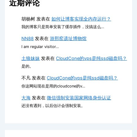
近期评论
胡杨树
发表在
如何让博客实现全内存运行？
我的博客只是简单安装了缓存插件，没搞这么…
NN88
发表在
游邢窑遗址博物馆
I am regular visitor…
土狼妹妹
发表在
CloudCone的vps是纯ssd磁盘吗？
是的。
不凡
发表在
CloudCone的vps是纯ssd磁盘吗？
你这网站现在是用的cloudcone的v…
大海
发表在
微信强制安装国家网络身份认证
还没有遇到，以后估计会强制安装。