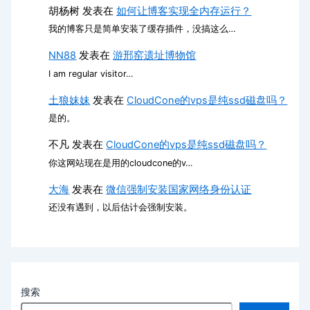
胡杨树
发表在
如何让博客实现全内存运行？
我的博客只是简单安装了缓存插件，没搞这么…
NN88
发表在
游邢窑遗址博物馆
I am regular visitor…
土狼妹妹
发表在
CloudCone的vps是纯ssd磁盘吗？
是的。
不凡
发表在
CloudCone的vps是纯ssd磁盘吗？
你这网站现在是用的cloudcone的v…
大海
发表在
微信强制安装国家网络身份认证
还没有遇到，以后估计会强制安装。
搜索