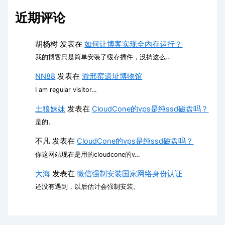
近期评论
胡杨树
发表在
如何让博客实现全内存运行？
我的博客只是简单安装了缓存插件，没搞这么…
NN88
发表在
游邢窑遗址博物馆
I am regular visitor…
土狼妹妹
发表在
CloudCone的vps是纯ssd磁盘吗？
是的。
不凡
发表在
CloudCone的vps是纯ssd磁盘吗？
你这网站现在是用的cloudcone的v…
大海
发表在
微信强制安装国家网络身份认证
还没有遇到，以后估计会强制安装。