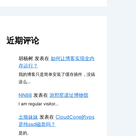
近期评论
胡杨树
发表在
如何让博客实现全内
存运行？
我的博客只是简单安装了缓存插件，没搞
这么…
NN88
发表在
游邢窑遗址博物馆
I am regular visitor…
土狼妹妹
发表在
CloudCone的vps
是纯ssd磁盘吗？
是的。