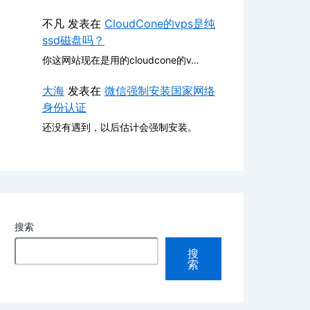
不凡
发表在
CloudCone的vps是纯
ssd磁盘吗？
你这网站现在是用的cloudcone的v…
大海
发表在
微信强制安装国家网络
身份认证
还没有遇到，以后估计会强制安装。
搜索
搜
索