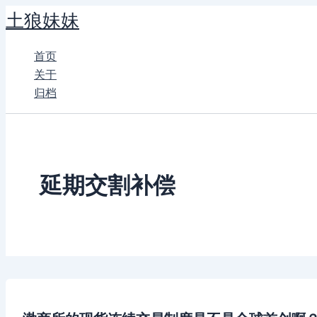
跳
土狼妹妹
至
内
首页
容
关于
归档
延期交割补偿