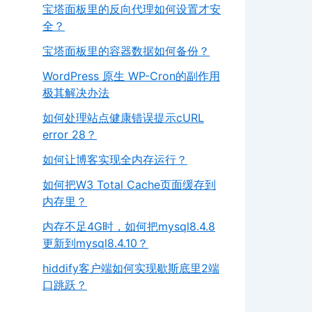
宝塔面板里的反向代理如何设置才安
全？
宝塔面板里的容器数据如何备份？
WordPress 原生 WP-Cron的副作用
极其解决办法
如何处理站点健康错误提示cURL
error 28？
如何让博客实现全内存运行？
如何把W3 Total Cache页面缓存到
内存里？
内存不足4G时，如何把mysql8.4.8
更新到mysql8.4.10？
hiddify客户端如何实现歇斯底里2端
口跳跃？