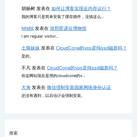
胡杨树
发表在
如何让博客实现全内存运行？
我的博客只是简单安装了缓存插件，没搞这么…
NN88
发表在
游邢窑遗址博物馆
I am regular visitor…
土狼妹妹
发表在
CloudCone的vps是纯ssd磁盘吗？
是的。
不凡
发表在
CloudCone的vps是纯ssd磁盘吗？
你这网站现在是用的cloudcone的v…
大海
发表在
微信强制安装国家网络身份认证
还没有遇到，以后估计会强制安装。
搜索