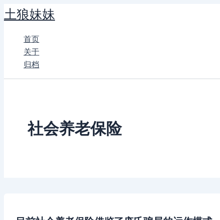
跳
土狼妹妹
至
内
首页
容
关于
归档
社会养老保险