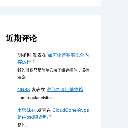
近期评论
胡杨树
发表在
如何让博客实现全内
存运行？
我的博客只是简单安装了缓存插件，没搞
这么…
NN88
发表在
游邢窑遗址博物馆
I am regular visitor…
土狼妹妹
发表在
CloudCone的vps
是纯ssd磁盘吗？
是的。