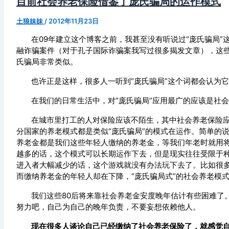
目前社会养老保险借鉴了庞氏骗局的运作模式
土狼妹妹
/
2012年11月23日
在
09
年建立这个博客之前，我甚至没有听说过“庞氏骗局”
融诈骗案件（对于孔子国际诈骗案我写过很多揭发文章），这
氏骗局非常类似。
也许正是这样，很多人一听到“庞氏骗局”这个词都会认为它
在我们的日常生活中，对“庞氏骗局”应用最广的应该是社
在城市里打工的人对保险应该不陌生，其中社会养老保险
分国家的养老模式都是类似“庞氏骗局”的模式在运作。简单的
养老金都是我们这些年轻人缴纳的养老金，等我们年老时就用
越多的话，这个模式可以长期运作下去，但是现实往往受限于
进入者大幅减少的话，这个游戏就没有办法玩下去了。比如很
而缴纳养老金的年轻人却在下降，“庞氏骗局式”的社会养老模
我们这些
80
后将来靠社会养老金安度晚年估计有些困难了
努力吧，自己为自己的晚年负责，不要妄想依赖他人。
现在很多人谈论自己已经缴纳了社会养老保险了，就感觉