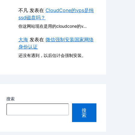
不凡
发表在
CloudCone的vps是纯
ssd磁盘吗？
你这网站现在是用的cloudcone的v…
大海
发表在
微信强制安装国家网络
身份认证
还没有遇到，以后估计会强制安装。
搜索
搜
索