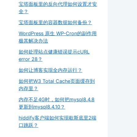
宝塔面板里的反向代理如何设置才安
全？
宝塔面板里的容器数据如何备份？
WordPress 原生 WP-Cron的副作用
极其解决办法
如何处理站点健康错误提示cURL
error 28？
如何让博客实现全内存运行？
如何把W3 Total Cache页面缓存到
内存里？
内存不足4G时，如何把mysql8.4.8
更新到mysql8.4.10？
hiddify客户端如何实现歇斯底里2端
口跳跃？