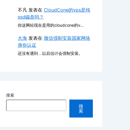
不凡
发表在
CloudCone的vps是纯
ssd磁盘吗？
你这网站现在是用的cloudcone的v…
大海
发表在
微信强制安装国家网络
身份认证
还没有遇到，以后估计会强制安装。
搜索
搜
索