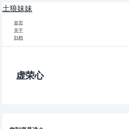
跳
土狼妹妹
至
内
首页
容
关于
归档
虚荣心