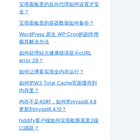
宝塔面板里的反向代理如何设置才安
全？
宝塔面板里的容器数据如何备份？
WordPress 原生 WP-Cron的副作用
极其解决办法
如何处理站点健康错误提示cURL
error 28？
如何让博客实现全内存运行？
如何把W3 Total Cache页面缓存到
内存里？
内存不足4G时，如何把mysql8.4.8
更新到mysql8.4.10？
hiddify客户端如何实现歇斯底里2端
口跳跃？