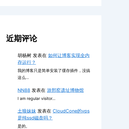
近期评论
胡杨树
发表在
如何让博客实现全内
存运行？
我的博客只是简单安装了缓存插件，没搞
这么…
NN88
发表在
游邢窑遗址博物馆
I am regular visitor…
土狼妹妹
发表在
CloudCone的vps
是纯ssd磁盘吗？
是的。