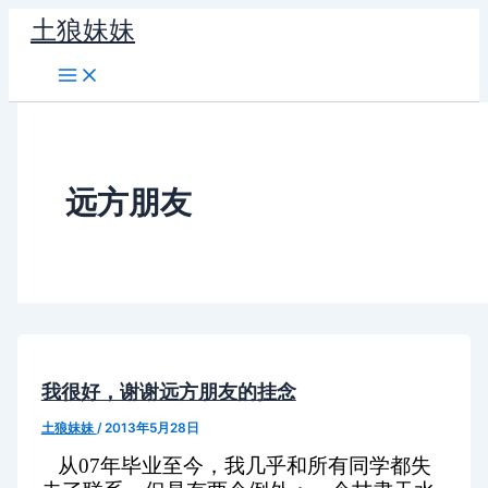
跳
土狼妹妹
至
内
容
远方朋友
我很好，谢谢远方朋友的挂念
土狼妹妹
/
2013年5月28日
从07年毕业至今，我几乎和所有同学都失