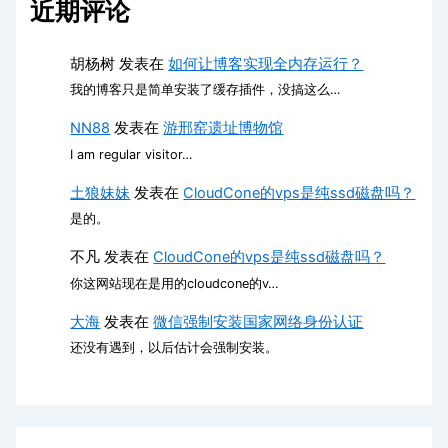
近期评论
胡杨树
发表在
如何让博客实现全内存运行？
我的博客只是简单安装了缓存插件，没搞这么…
NN88
发表在
游邢窑遗址博物馆
I am regular visitor…
土狼妹妹
发表在
CloudCone的vps是纯ssd磁盘吗？
是的。
不凡
发表在
CloudCone的vps是纯ssd磁盘吗？
你这网站现在是用的cloudcone的v…
大海
发表在
微信强制安装国家网络身份认证
还没有遇到，以后估计会强制安装。