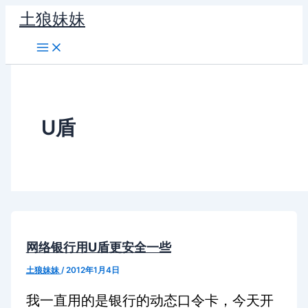
跳
土狼妹妹
至
内
容
U盾
网络银行用U盾更安全一些
土狼妹妹
/
2012年1月4日
我一直用的是银行的动态口令卡，今天开