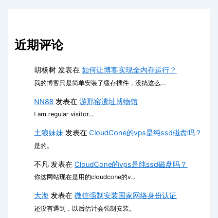
近期评论
胡杨树
发表在
如何让博客实现全内存运行？
我的博客只是简单安装了缓存插件，没搞这么…
NN88
发表在
游邢窑遗址博物馆
I am regular visitor…
土狼妹妹
发表在
CloudCone的vps是纯ssd磁盘吗？
是的。
不凡
发表在
CloudCone的vps是纯ssd磁盘吗？
你这网站现在是用的cloudcone的v…
大海
发表在
微信强制安装国家网络身份认证
还没有遇到，以后估计会强制安装。