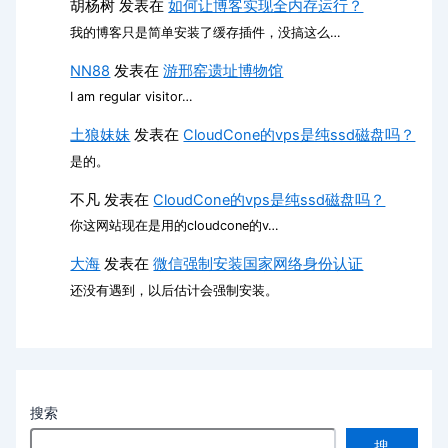
胡杨树
发表在
如何让博客实现全内存运行？
我的博客只是简单安装了缓存插件，没搞这么…
NN88
发表在
游邢窑遗址博物馆
I am regular visitor…
土狼妹妹
发表在
CloudCone的vps是纯ssd磁盘吗？
是的。
不凡
发表在
CloudCone的vps是纯ssd磁盘吗？
你这网站现在是用的cloudcone的v…
大海
发表在
微信强制安装国家网络身份认证
还没有遇到，以后估计会强制安装。
搜索
搜