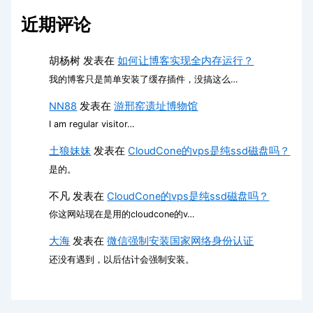
近期评论
胡杨树
发表在
如何让博客实现全内存运行？
我的博客只是简单安装了缓存插件，没搞这么…
NN88
发表在
游邢窑遗址博物馆
I am regular visitor…
土狼妹妹
发表在
CloudCone的vps是纯ssd磁盘吗？
是的。
不凡
发表在
CloudCone的vps是纯ssd磁盘吗？
你这网站现在是用的cloudcone的v…
大海
发表在
微信强制安装国家网络身份认证
还没有遇到，以后估计会强制安装。