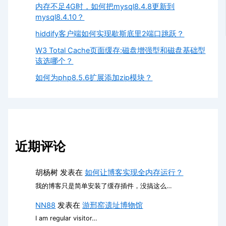
内存不足4G时，如何把mysql8.4.8更新到
mysql8.4.10？
hiddify客户端如何实现歇斯底里2端口跳跃？
W3 Total Cache页面缓存:磁盘增强型和磁盘基础型
该选哪个？
如何为php8.5.6扩展添加zip模块？
近期评论
胡杨树
发表在
如何让博客实现全内存运行？
我的博客只是简单安装了缓存插件，没搞这么…
NN88
发表在
游邢窑遗址博物馆
I am regular visitor…