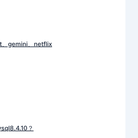
、gemini、netflix
l8.4.10？