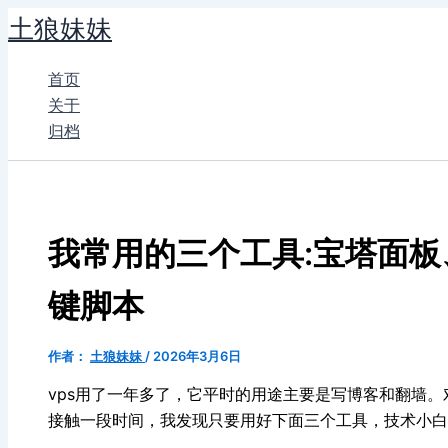
跳
土狼妹妹
至
内
首页
容
关于
归档
我常用的三个工具:宝塔面板、3
键脚本
作者：
土狼妹妹
/
2026年3月6日
vps用了一年多了，它平时的用途主要是写博客和翻墙。
接触一段时间，我发现只要用好下面三个工具，技术小白