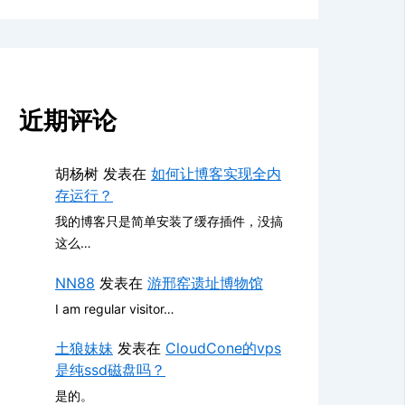
近期评论
胡杨树
发表在
如何让博客实现全内
存运行？
我的博客只是简单安装了缓存插件，没搞
这么…
NN88
发表在
游邢窑遗址博物馆
I am regular visitor…
土狼妹妹
发表在
CloudCone的vps
是纯ssd磁盘吗？
是的。