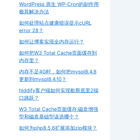
WordPress 原生 WP-Cron的副作用
极其解决办法
如何处理站点健康错误提示cURL
error 28？
如何让博客实现全内存运行？
如何把W3 Total Cache页面缓存到
内存里？
内存不足4G时，如何把mysql8.4.8
更新到mysql8.4.10？
hiddify客户端如何实现歇斯底里2端
口跳跃？
W3 Total Cache页面缓存:磁盘增强
型和磁盘基础型该选哪个？
如何为php8.5.6扩展添加zip模块？