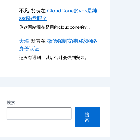
不凡
发表在
CloudCone的vps是纯
ssd磁盘吗？
你这网站现在是用的cloudcone的v…
大海
发表在
微信强制安装国家网络
身份认证
还没有遇到，以后估计会强制安装。
搜索
搜
索