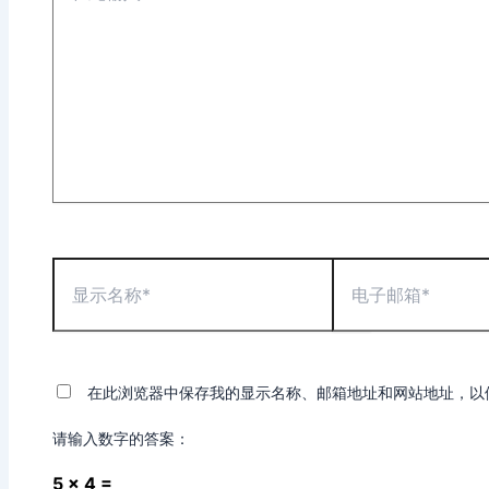
输
入...
显
电
示
子
名
邮
称
箱
*
*
在此浏览器中保存我的显示名称、邮箱地址和网站地址，以
请输入数字的答案：
5 × 4 =