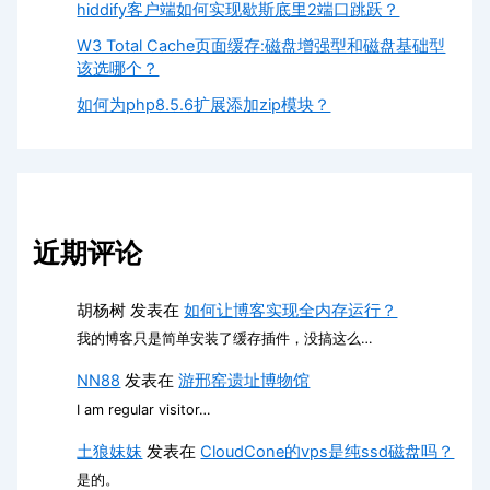
hiddify客户端如何实现歇斯底里2端口跳跃？
W3 Total Cache页面缓存:磁盘增强型和磁盘基础型
该选哪个？
如何为php8.5.6扩展添加zip模块？
近期评论
胡杨树
发表在
如何让博客实现全内存运行？
我的博客只是简单安装了缓存插件，没搞这么…
NN88
发表在
游邢窑遗址博物馆
I am regular visitor…
土狼妹妹
发表在
CloudCone的vps是纯ssd磁盘吗？
是的。