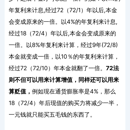
年复利来计息
,
经过
72
（
72/1
）年以后
,
本金
会变成原来的一倍。以
4%
的年复利来计息
,
经过
18
（
72/4
）年以后
,
本金会变成原来的
一倍。以
8%
年复利来计算，经过
9
年
(72/8)
本金就变成一倍，以
10
％的年复利来计算，
经过
72
（
72/10
）年本金就翻了一倍。
72
法
则不但可以用来计算增值，同样还可以用来
算贬值，
例如现在通货膨胀率是
4%
，那么
18
（
72/4
）年后现值的购买力将减少一半，
一元钱就只能买五毛钱的东西了。