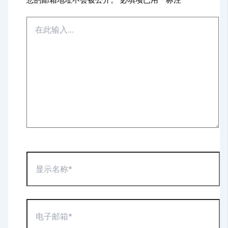
在
此
输
入...
显
示
名
称
*
电
子
邮