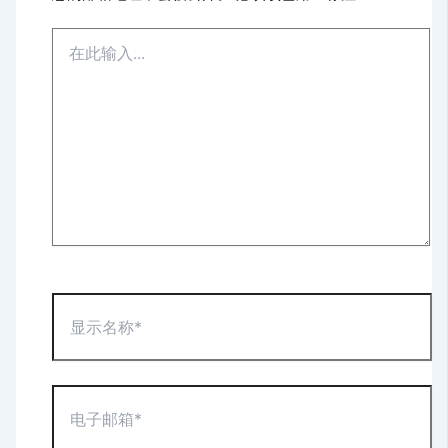
在
此
输
入...
显
示
名
称
*
电
子
邮