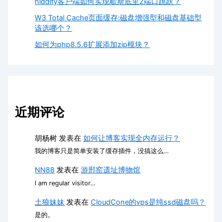
hiddify客户端如何实现歇斯底里2端口跳跃？
W3 Total Cache页面缓存:磁盘增强型和磁盘基础型
该选哪个？
如何为php8.5.6扩展添加zip模块？
近期评论
胡杨树
发表在
如何让博客实现全内存运行？
我的博客只是简单安装了缓存插件，没搞这么…
NN88
发表在
游邢窑遗址博物馆
I am regular visitor…
土狼妹妹
发表在
CloudCone的vps是纯ssd磁盘吗？
是的。