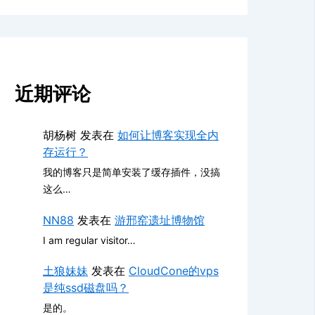
近期评论
胡杨树
发表在
如何让博客实现全内
存运行？
我的博客只是简单安装了缓存插件，没搞
这么…
NN88
发表在
游邢窑遗址博物馆
I am regular visitor…
土狼妹妹
发表在
CloudCone的vps
是纯ssd磁盘吗？
是的。