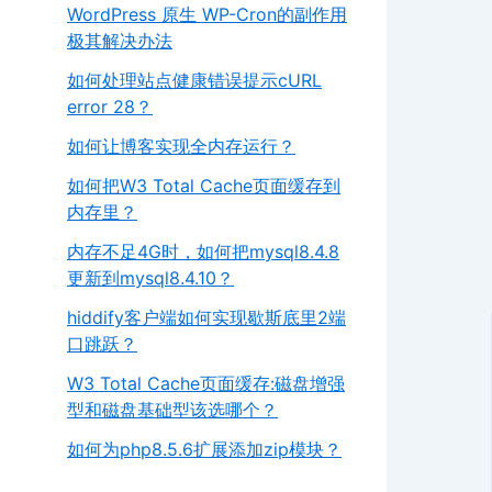
WordPress 原生 WP-Cron的副作用
极其解决办法
如何处理站点健康错误提示cURL
error 28？
如何让博客实现全内存运行？
如何把W3 Total Cache页面缓存到
内存里？
内存不足4G时，如何把mysql8.4.8
更新到mysql8.4.10？
hiddify客户端如何实现歇斯底里2端
口跳跃？
W3 Total Cache页面缓存:磁盘增强
型和磁盘基础型该选哪个？
如何为php8.5.6扩展添加zip模块？