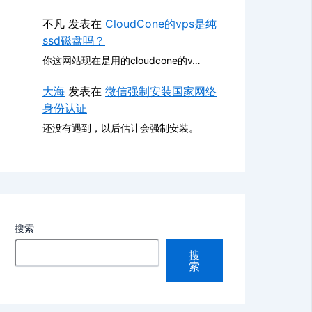
不凡
发表在
CloudCone的vps是纯
ssd磁盘吗？
你这网站现在是用的cloudcone的v…
大海
发表在
微信强制安装国家网络
身份认证
还没有遇到，以后估计会强制安装。
搜索
搜
索