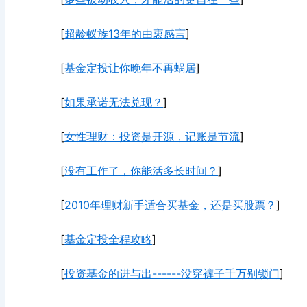
[
超龄蚁族13年的由衷感言
]
[
基金定投让你晚年不再蜗居
]
[
如果承诺无法兑现？
]
[
女性理财：投资是开源，记账是节流
]
[
没有工作了，你能活多长时间？
]
[
2010年理财新手适合买基金，还是买股票？
]
[
基金定投全程攻略
]
[
投资基金的进与出------没穿裤子千万别锁门
]