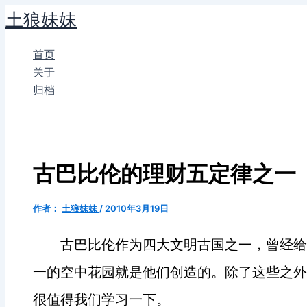
跳
土狼妹妹
至
内
首页
容
关于
归档
古巴比伦的理财五定律之一
作者：
土狼妹妹
/
2010年3月19日
古巴比伦作为四大文明古国之一，曾经给
一的空中花园就是他们创造的。除了这些之外
很值得我们学习一下。