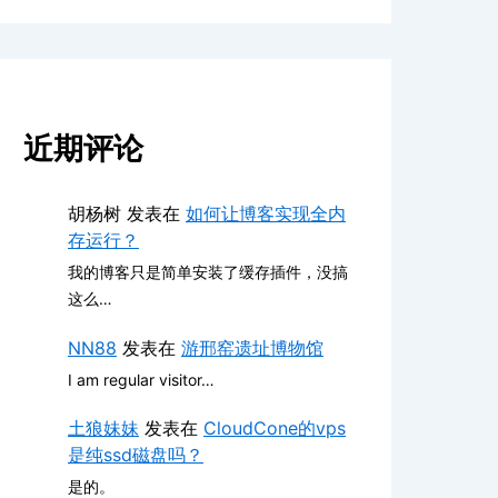
近期评论
胡杨树
发表在
如何让博客实现全内
存运行？
我的博客只是简单安装了缓存插件，没搞
这么…
NN88
发表在
游邢窑遗址博物馆
I am regular visitor…
土狼妹妹
发表在
CloudCone的vps
是纯ssd磁盘吗？
是的。