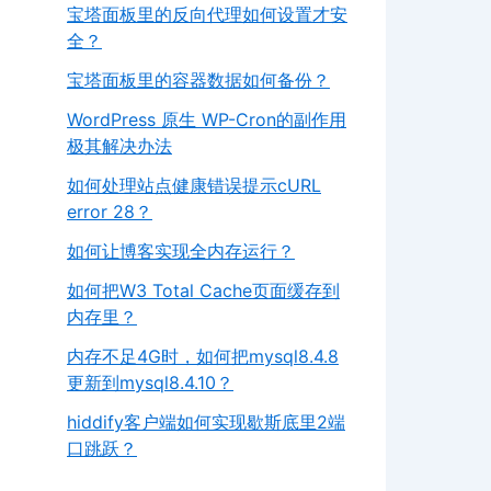
宝塔面板里的反向代理如何设置才安
全？
宝塔面板里的容器数据如何备份？
WordPress 原生 WP-Cron的副作用
极其解决办法
如何处理站点健康错误提示cURL
error 28？
如何让博客实现全内存运行？
如何把W3 Total Cache页面缓存到
内存里？
内存不足4G时，如何把mysql8.4.8
更新到mysql8.4.10？
hiddify客户端如何实现歇斯底里2端
口跳跃？