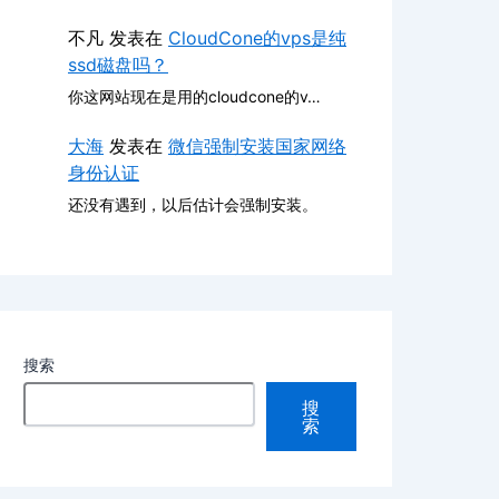
不凡
发表在
CloudCone的vps是纯
ssd磁盘吗？
你这网站现在是用的cloudcone的v…
大海
发表在
微信强制安装国家网络
身份认证
还没有遇到，以后估计会强制安装。
搜索
搜
索