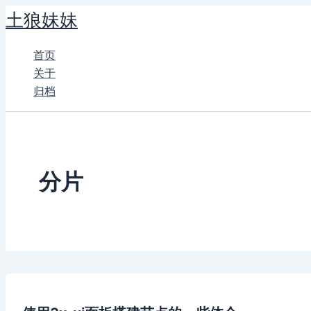
跳
土狼妹妹
至
内
首页
容
关于
归档
分片