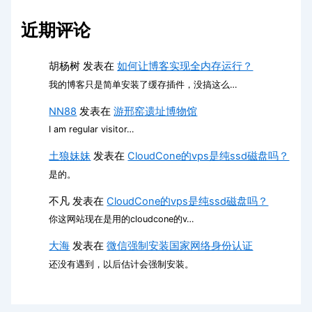
近期评论
胡杨树
发表在
如何让博客实现全内存运行？
我的博客只是简单安装了缓存插件，没搞这么…
NN88
发表在
游邢窑遗址博物馆
I am regular visitor…
土狼妹妹
发表在
CloudCone的vps是纯ssd磁盘吗？
是的。
不凡
发表在
CloudCone的vps是纯ssd磁盘吗？
你这网站现在是用的cloudcone的v…
大海
发表在
微信强制安装国家网络身份认证
还没有遇到，以后估计会强制安装。