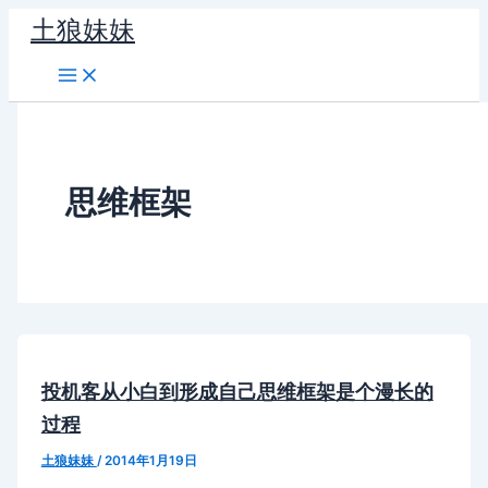
跳
土狼妹妹
至
内
容
思维框架
投机客从小白到形成自己思维框架是个漫长的
过程
土狼妹妹
/
2014年1月19日