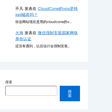
不凡
发表在
CloudCone的vps是纯
ssd磁盘吗？
你这网站现在是用的cloudcone的v…
大海
发表在
微信强制安装国家网络
身份认证
还没有遇到，以后估计会强制安装。
搜索
搜
索