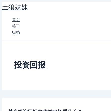
跳
土狼妹妹
至
内
首页
容
关于
归档
投资回报