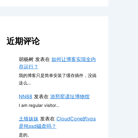
近期评论
胡杨树
发表在
如何让博客实现全内
存运行？
我的博客只是简单安装了缓存插件，没搞
这么…
NN88
发表在
游邢窑遗址博物馆
I am regular visitor…
土狼妹妹
发表在
CloudCone的vps
是纯ssd磁盘吗？
是的。