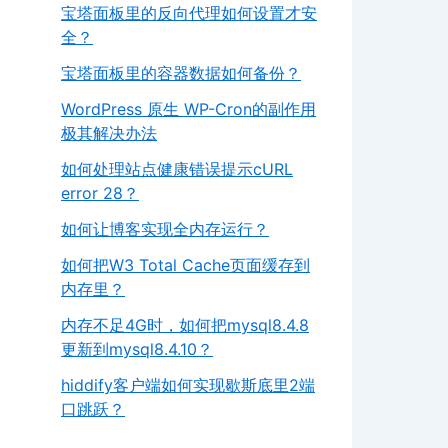
宝塔面板里的反向代理如何设置才安
全？
宝塔面板里的容器数据如何备份？
WordPress 原生 WP-Cron的副作用
极其解决办法
如何处理站点健康错误提示cURL
error 28？
如何让博客实现全内存运行？
如何把W3 Total Cache页面缓存到
内存里？
内存不足4G时，如何把mysql8.4.8
更新到mysql8.4.10？
hiddify客户端如何实现歇斯底里2端
口跳跃？