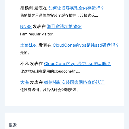
胡杨树
发表在
如何让博客实现全内存运行？
我的博客只是简单安装了缓存插件，没搞这么…
NN88
发表在
游邢窑遗址博物馆
I am regular visitor…
土狼妹妹
发表在
CloudCone的vps是纯ssd磁盘吗？
是的。
不凡
发表在
CloudCone的vps是纯ssd磁盘吗？
你这网站现在是用的cloudcone的v…
大海
发表在
微信强制安装国家网络身份认证
还没有遇到，以后估计会强制安装。
搜索