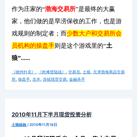
作为庄家的“
渤海交易所
”是最终的大赢
家，他们做的是旱涝保收的工作，也是游
戏规则的制定者；而
少数大户和交易所会
员机构的操盘手
则是这个游戏里的“
土
狼”......
,
,
,
,
《德州扑克》
《抢滩登陆战》
交易员
土狼
天津渤海商品交易
,
,
,
,
所
操盘手
羔羊
连续现货交易
金融杀手
2010年11月下半月现货投资分析
土狼妹妹
/
2010年11月18日