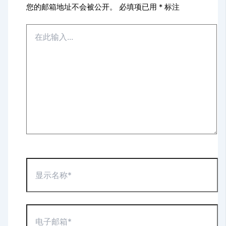
您的邮箱地址不会被公开。
必填项已用
*
标注
在
此
输
入...
显
示
名
称
*
电
子