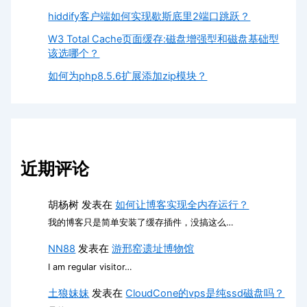
hiddify客户端如何实现歇斯底里2端口跳跃？
W3 Total Cache页面缓存:磁盘增强型和磁盘基础型
该选哪个？
如何为php8.5.6扩展添加zip模块？
近期评论
胡杨树
发表在
如何让博客实现全内存运行？
我的博客只是简单安装了缓存插件，没搞这么…
NN88
发表在
游邢窑遗址博物馆
I am regular visitor…
土狼妹妹
发表在
CloudCone的vps是纯ssd磁盘吗？