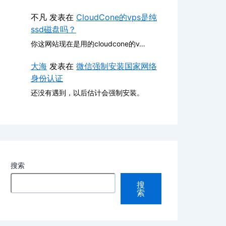
不凡
发表在
CloudCone的vps是纯
ssd磁盘吗？
你这网站现在是用的cloudcone的v…
大海
发表在
微信强制安装国家网络
身份认证
还没有遇到，以后估计会强制安装。
搜索
搜
索