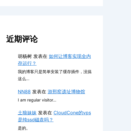
近期评论
胡杨树
发表在
如何让博客实现全内
存运行？
我的博客只是简单安装了缓存插件，没搞
这么…
NN88
发表在
游邢窑遗址博物馆
I am regular visitor…
土狼妹妹
发表在
CloudCone的vps
是纯ssd磁盘吗？
是的。