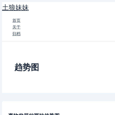
跳
土狼妹妹
至
内
首页
容
关于
归档
趋势图