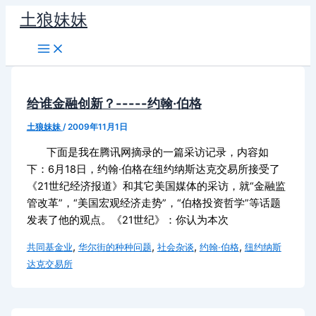
跳
土狼妹妹
至
内
容
给谁金融创新？-----约翰·伯格
土狼妹妹
/
2009年11月1日
下面是我在腾讯网摘录的一篇采访记录，内容如
下：6月18日，约翰·伯格在纽约纳斯达克交易所接受了
《21世纪经济报道》和其它美国媒体的采访，就“金融监
管改革”，“美国宏观经济走势”，“伯格投资哲学”等话题
发表了他的观点。《21世纪》：你认为本次
,
,
,
,
共同基金业
华尔街的种种问题
社会杂谈
约翰·伯格
纽约纳斯
达克交易所