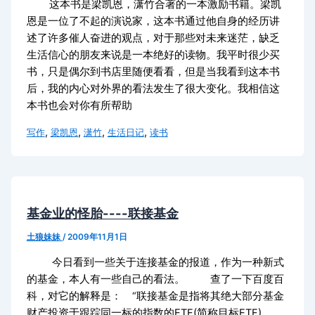
这本书是梁凯恩，潇竹合著的一本激励书籍。梁凯
恩是一位了不起的演说家，这本书通过他自身的经历讲
述了许多催人奋进的观点，对于那些对未来迷茫，缺乏
生活信心的朋友来说是一本绝好的读物。我平时很少买
书，只是偶尔到书店里随便看看，但是当我看到这本书
后，我的内心对外界的看法发生了很大变化。我相信这
本书也会对你有所帮助
,
,
,
,
写作
梁凯恩
潇竹
生活日记
读书
基金业的怪胎----联接基金
土狼妹妹
/
2009年11月1日
今日看到一些关于连接基金的报道，作为一种新式
的基金，本人有一些自己的看法。 查了一下百度百
科，对它的解释是： “联接基金是指将其绝大部分基金
财产投资于跟踪同一标的指数的ETF(简称目标ETF)，