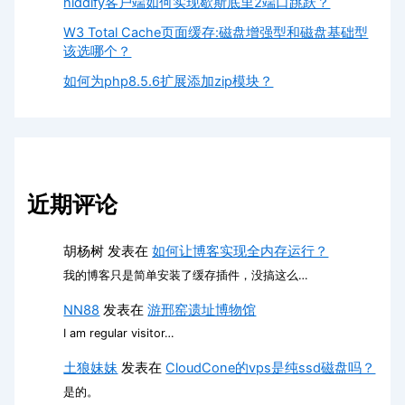
hiddify客户端如何实现歇斯底里2端口跳跃？
W3 Total Cache页面缓存:磁盘增强型和磁盘基础型
该选哪个？
如何为php8.5.6扩展添加zip模块？
近期评论
胡杨树
发表在
如何让博客实现全内存运行？
我的博客只是简单安装了缓存插件，没搞这么…
NN88
发表在
游邢窑遗址博物馆
I am regular visitor…
土狼妹妹
发表在
CloudCone的vps是纯ssd磁盘吗？
是的。