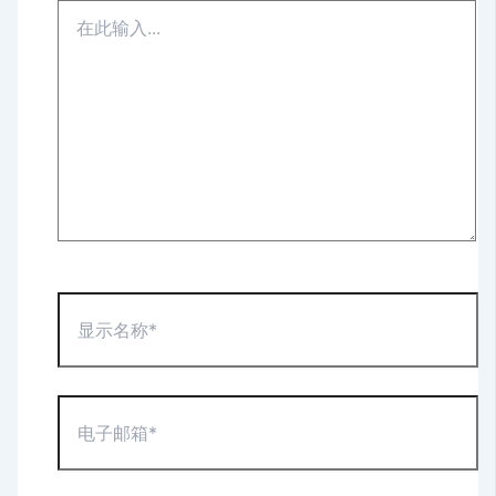
在
此
输
入...
显
示
名
称
*
电
子
邮
箱
*