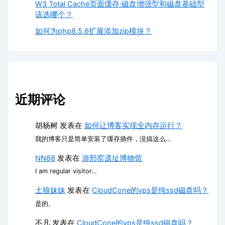
W3 Total Cache页面缓存:磁盘增强型和磁盘基础型
该选哪个？
如何为php8.5.6扩展添加zip模块？
近期评论
胡杨树
发表在
如何让博客实现全内存运行？
我的博客只是简单安装了缓存插件，没搞这么…
NN88
发表在
游邢窑遗址博物馆
I am regular visitor…
土狼妹妹
发表在
CloudCone的vps是纯ssd磁盘吗？
是的。
不凡
发表在
CloudCone的vps是纯ssd磁盘吗？